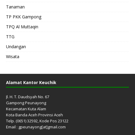
Tanaman
TP PKK Gampong
TPQ Al Muttaqin
TTG
Undangan
Wisata
Alamat Kantor Keuchik
Jl. H. T. Daudsyah No. 67
Gampong Peunayong
Kecamatan Kuta Alam
Kota Banda Aceh Provinsi Aceh
Telp. (0651) 32592, Kode Pos 23122
Email : gpeunayong[at]gmail.com