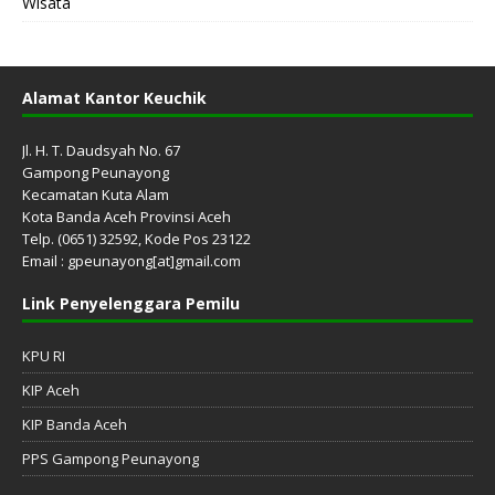
Wisata
Alamat Kantor Keuchik
Jl. H. T. Daudsyah No. 67
Gampong Peunayong
Kecamatan Kuta Alam
Kota Banda Aceh Provinsi Aceh
Telp. (0651) 32592, Kode Pos 23122
Email : gpeunayong[at]gmail.com
Link Penyelenggara Pemilu
KPU RI
KIP Aceh
KIP Banda Aceh
PPS Gampong Peunayong