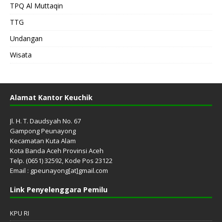
TPQ Al Muttaqin
TTG
Undangan
Wisata
Alamat Kantor Keuchik
Jl. H. T. Daudsyah No. 67
Gampong Peunayong
Kecamatan Kuta Alam
Kota Banda Aceh Provinsi Aceh
Telp. (0651) 32592, Kode Pos 23122
Email : gpeunayong[at]gmail.com
Link Penyelenggara Pemilu
KPU RI