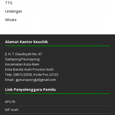
TTG
Undangan
Wisata
Alamat Kantor Keuchik
Jl. H. T. Daudsyah No. 67
Gampong Peunayong
Kecamatan Kuta Alam
Kota Banda Aceh Provinsi Aceh
Telp. (0651) 32592, Kode Pos 23122
Email : gpeunayong[at]gmail.com
Link Penyelenggara Pemilu
KPU RI
KIP Aceh