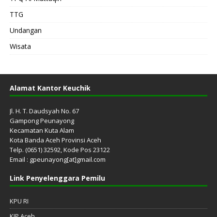
TTG
Undangan
Wisata
Alamat Kantor Keuchik
Jl. H. T. Daudsyah No. 67
Gampong Peunayong
Kecamatan Kuta Alam
Kota Banda Aceh Provinsi Aceh
Telp. (0651) 32592, Kode Pos 23122
Email : gpeunayong[at]gmail.com
Link Penyelenggara Pemilu
KPU RI
KIP Aceh