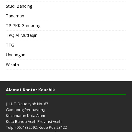
Studi Banding
Tanaman
TP PKK Gampong
TPQ Al Muttaqin
TTG
Undangan
Wisata
Alamat Kantor Keuchik
Jl. H. T. Daudsyah No. 67
Gampong Peunayong
Kecamatan Kuta Alam
Kota Banda Aceh Provinsi Aceh
Telp. (0651) 32592, Kode Pos 23122