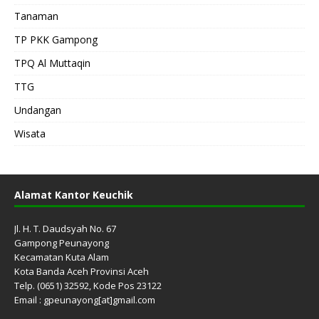
Tanaman
TP PKK Gampong
TPQ Al Muttaqin
TTG
Undangan
Wisata
Alamat Kantor Keuchik
Jl. H. T. Daudsyah No. 67
Gampong Peunayong
Kecamatan Kuta Alam
Kota Banda Aceh Provinsi Aceh
Telp. (0651) 32592, Kode Pos 23122
Email : gpeunayong[at]gmail.com