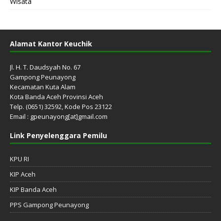
Wisata
Alamat Kantor Keuchik
Jl. H. T. Daudsyah No. 67
Gampong Peunayong
Kecamatan Kuta Alam
Kota Banda Aceh Provinsi Aceh
Telp. (0651) 32592, Kode Pos 23122
Email : gpeunayong[at]gmail.com
Link Penyelenggara Pemilu
KPU RI
KIP Aceh
KIP Banda Aceh
PPS Gampong Peunayong