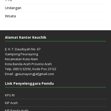
Undangan
Wisata
Alamat Kantor Keuchik
Jl. H. T. Daudsyah No. 67
Gampong Peunayong
Kecamatan Kuta Alam
Kota Banda Aceh Provinsi Aceh
Telp. (0651) 32592, Kode Pos 23122
Email : gpeunayong[at]gmail.com
Link Penyelenggara Pemilu
KPU RI
KIP Aceh
KIP Banda Aceh