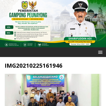
IMG20210225161946