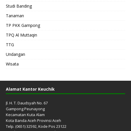
Studi Banding
Tanaman
TP PKK Gampong
TPQ Al Muttaqin
TTG
Undangan
Wisata
Alamat Kantor Keuchik
Jl. H. T. Daudsyah No. 67
Gampong Peunayong
Kecamatan Kuta Alam
Kota Banda Aceh Provinsi Aceh
Telp. (0651) 32592, Kode Pos 23122