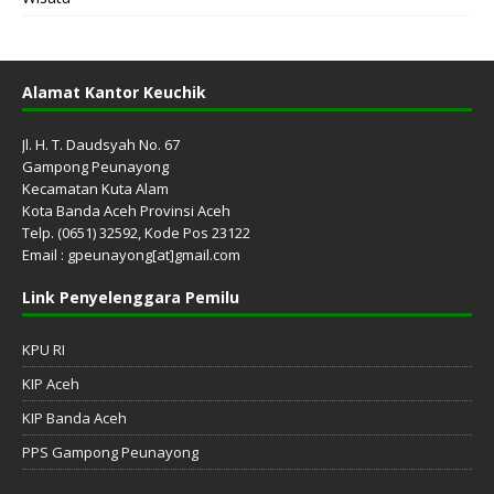
Alamat Kantor Keuchik
Jl. H. T. Daudsyah No. 67
Gampong Peunayong
Kecamatan Kuta Alam
Kota Banda Aceh Provinsi Aceh
Telp. (0651) 32592, Kode Pos 23122
Email : gpeunayong[at]gmail.com
Link Penyelenggara Pemilu
KPU RI
KIP Aceh
KIP Banda Aceh
PPS Gampong Peunayong