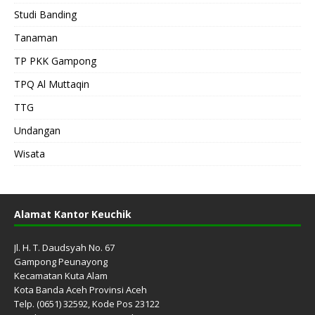
Studi Banding
Tanaman
TP PKK Gampong
TPQ Al Muttaqin
TTG
Undangan
Wisata
Alamat Kantor Keuchik
Jl. H. T. Daudsyah No. 67
Gampong Peunayong
Kecamatan Kuta Alam
Kota Banda Aceh Provinsi Aceh
Telp. (0651) 32592, Kode Pos 23122