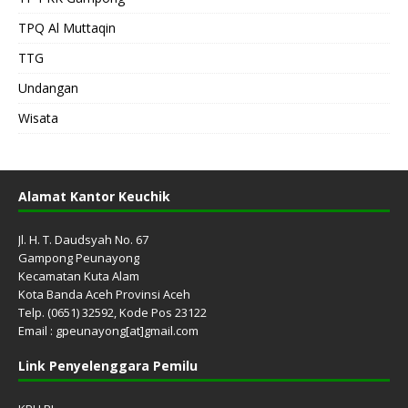
TPQ Al Muttaqin
TTG
Undangan
Wisata
Alamat Kantor Keuchik
Jl. H. T. Daudsyah No. 67
Gampong Peunayong
Kecamatan Kuta Alam
Kota Banda Aceh Provinsi Aceh
Telp. (0651) 32592, Kode Pos 23122
Email : gpeunayong[at]gmail.com
Link Penyelenggara Pemilu