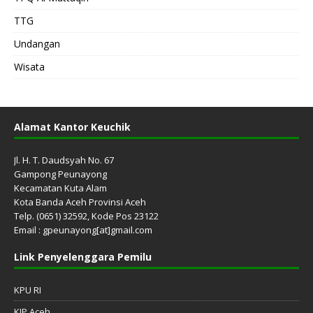
TTG
Undangan
Wisata
Alamat Kantor Keuchik
Jl. H. T. Daudsyah No. 67
Gampong Peunayong
Kecamatan Kuta Alam
Kota Banda Aceh Provinsi Aceh
Telp. (0651) 32592, Kode Pos 23122
Email : gpeunayong[at]gmail.com
Link Penyelenggara Pemilu
KPU RI
KIP Aceh