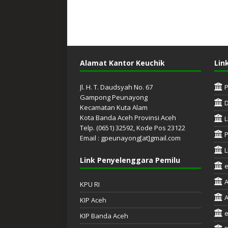
Alamat Kantor Keuchik
Lin
Jl. H. T. Daudsyah No. 67
Gampong Peunayong
Kecamatan Kuta Alam
Kota Banda Aceh Provinsi Aceh
L
Telp. (0651) 32592, Kode Pos 23122
P
Email : gpeunayong[at]gmail.com
L
Link Penyelenggara Pemilu
A
KPU RI
A
KIP Aceh
e
KIP Banda Aceh