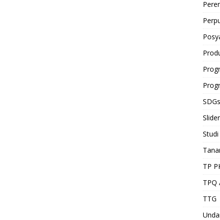
Pere
Perp
Posy
Prod
Prog
Prog
SDG
Slider
Studi
Tan
TP P
TPQ 
TTG
Unda