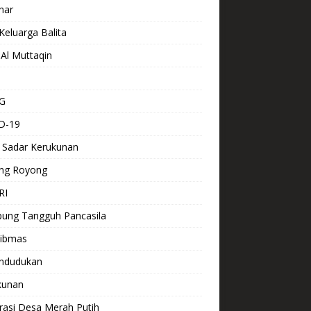
nar
Keluarga Balita
Al Muttaqin
G
D-19
 Sadar Kerukunan
ng Royong
RI
ung Tangguh Pancasila
ibmas
ndudukan
kunan
rasi Desa Merah Putih