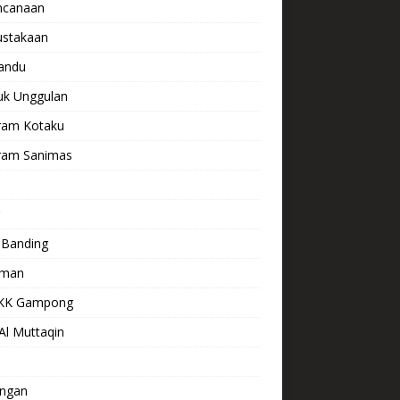
ncanaan
ustakaan
andu
uk Unggulan
ram Kotaku
ram Sanimas
s
 Banding
aman
KK Gampong
Al Muttaqin
ngan