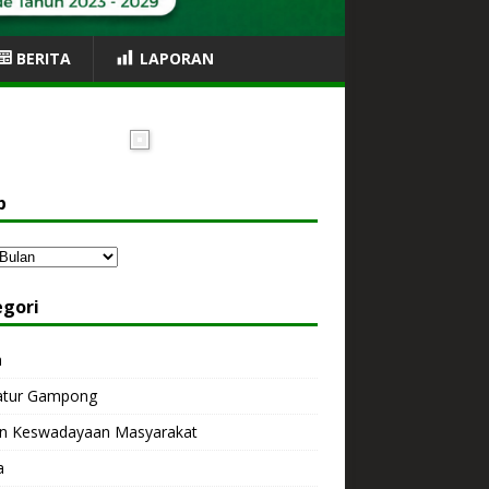
BERITA
LAPORAN
p
egori
a
atur Gampong
n Keswadayaan Masyarakat
a