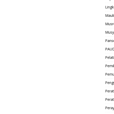
Ling
Mauli
Musr
Musy
Pans
PAUD
Pelat
Pemi
Pem
Pen
Perat
Pera
Peray