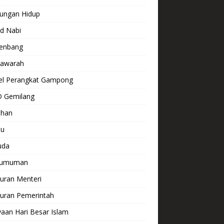
kungan Hidup
d Nabi
enbang
awarah
el Perangkat Gampong
 Gemilang
ihan
lu
uda
gumuman
uran Menteri
turan Pemerintah
aan Hari Besar Islam