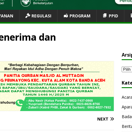
YANAN
REGULASI
PROGRAM
PPID
Menerima dan
Arsi
Kat
Acar
Apar
Bada
NEXT
Berit