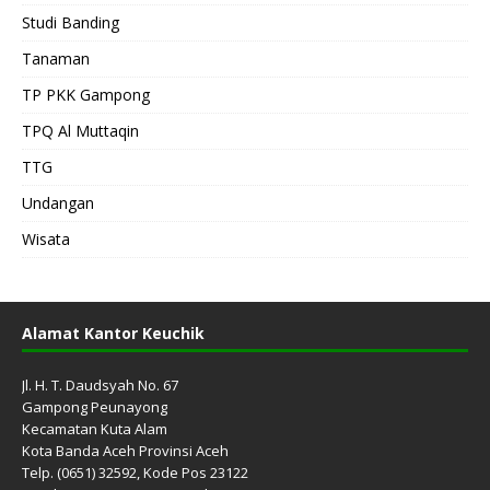
Studi Banding
Tanaman
TP PKK Gampong
TPQ Al Muttaqin
TTG
Undangan
Wisata
Alamat Kantor Keuchik
Jl. H. T. Daudsyah No. 67
Gampong Peunayong
Kecamatan Kuta Alam
Kota Banda Aceh Provinsi Aceh
Telp. (0651) 32592, Kode Pos 23122