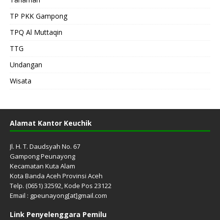
TP PKK Gampong
TPQ Al Muttaqin
TTG
Undangan
Wisata
Alamat Kantor Keuchik
Jl. H. T. Daudsyah No. 67
Gampong Peunayong
Kecamatan Kuta Alam
Kota Banda Aceh Provinsi Aceh
Telp. (0651) 32592, Kode Pos 23122
Email : gpeunayong[at]gmail.com
Link Penyelenggara Pemilu