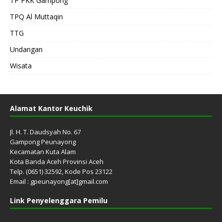
TP PKK Gampong
TPQ Al Muttaqin
TTG
Undangan
Wisata
Alamat Kantor Keuchik
Jl. H. T. Daudsyah No. 67
Gampong Peunayong
Kecamatan Kuta Alam
Kota Banda Aceh Provinsi Aceh
Telp. (0651) 32592, Kode Pos 23122
Email : gpeunayong[at]gmail.com
Link Penyelenggara Pemilu