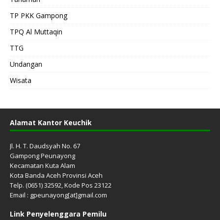
TP PKK Gampong
TPQ Al Muttaqin
TTG
Undangan
Wisata
Alamat Kantor Keuchik
Jl. H. T. Daudsyah No. 67
Gampong Peunayong
Kecamatan Kuta Alam
Kota Banda Aceh Provinsi Aceh
Telp. (0651) 32592, Kode Pos 23122
Email : gpeunayong[at]gmail.com
Link Penyelenggara Pemilu