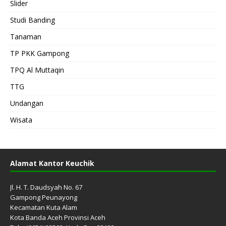
Slider
Studi Banding
Tanaman
TP PKK Gampong
TPQ Al Muttaqin
TTG
Undangan
Wisata
Alamat Kantor Keuchik
Jl. H. T. Daudsyah No. 67
Gampong Peunayong
Kecamatan Kuta Alam
Kota Banda Aceh Provinsi Aceh