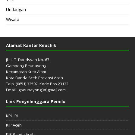
Undangan
Wisata
Alamat Kantor Keuchik
Jl. H. T. Daudsyah No. 67
Gampong Peunayong
Kecamatan Kuta Alam
Kota Banda Aceh Provinsi Aceh
Telp. (0651) 32592, Kode Pos 23122
Email : gpeunayong[at]gmail.com
Link Penyelenggara Pemilu
KPU RI
KIP Aceh
KIP Banda Aceh