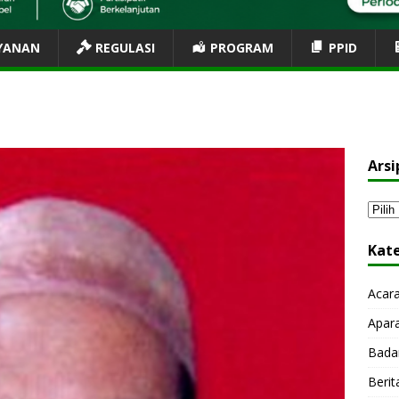
YANAN
REGULASI
PROGRAM
PPID
Arsi
Kat
Acar
Apar
Bada
Berit