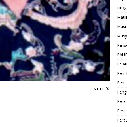
Ling
Mauli
Musr
Musy
Pans
PAUD
Pelat
Pemi
Pem
NEXT
Pen
Perat
Pera
Peray