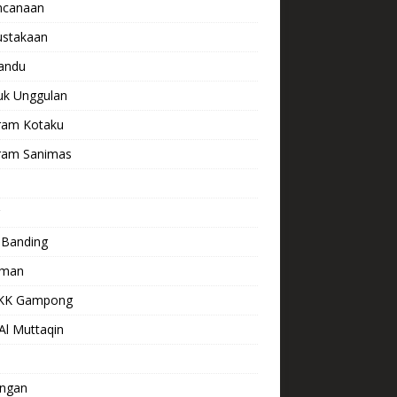
ncanaan
ustakaan
andu
uk Unggulan
ram Kotaku
ram Sanimas
s
 Banding
aman
KK Gampong
Al Muttaqin
ngan