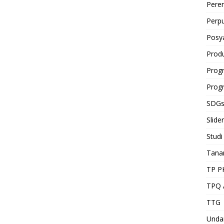
Pere
Perp
Posy
Prod
Prog
Prog
SDG
Slider
Studi
Tan
TP P
TPQ 
TTG
Unda