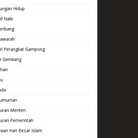
kungan Hidup
d Nabi
enbang
awarah
el Perangkat Gampong
 Gemilang
ihan
lu
uda
gumuman
uran Menteri
turan Pemerintah
aan Hari Besar Islam