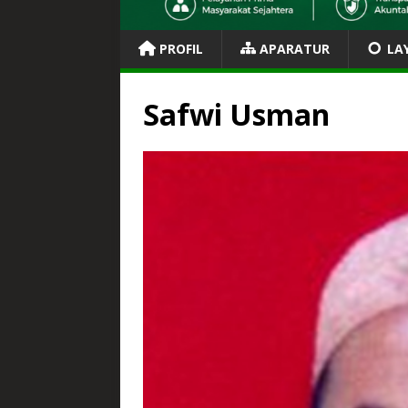
PROFIL
APARATUR
LA
Safwi Usman