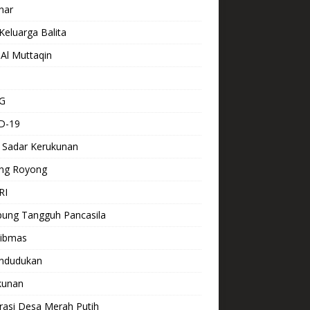
nar
Keluarga Balita
Al Muttaqin
G
D-19
 Sadar Kerukunan
ng Royong
RI
ung Tangguh Pancasila
ibmas
ndudukan
kunan
rasi Desa Merah Putih