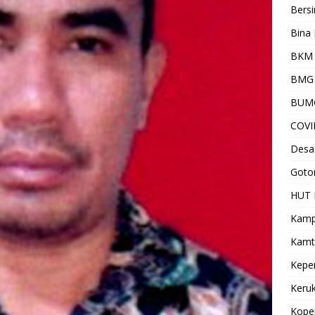
Bersi
Bina 
BKM 
BMG
BUM
COVI
Desa
Goto
HUT 
Kamp
Kamt
Kepe
Keru
Kope