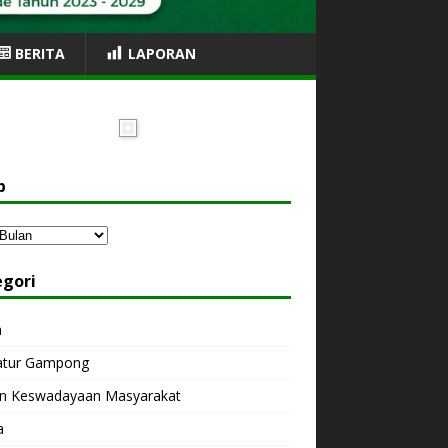
BERITA
LAPORAN
p
egori
a
atur Gampong
n Keswadayaan Masyarakat
a