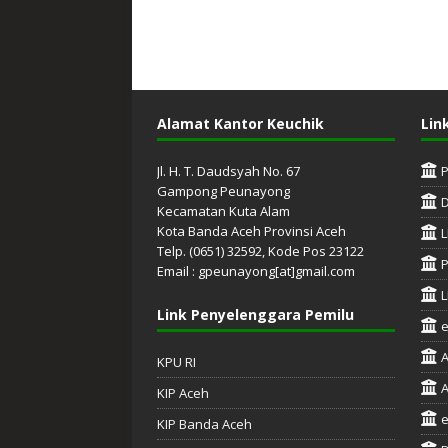
Alamat Kantor Keuchik
Lin
Jl. H. T. Daudsyah No. 67
Gampong Peunayong
Kecamatan Kuta Alam
Kota Banda Aceh Provinsi Aceh
L
Telp. (0651) 32592, Kode Pos 23122
P
Email : gpeunayong[at]gmail.com
L
Link Penyelenggara Pemilu
A
KPU RI
A
KIP Aceh
e
KIP Banda Aceh