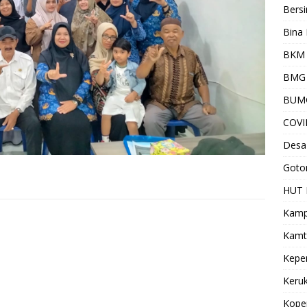
Bersi
Bina 
BKM 
BMG
BUM
COVI
Desa
Goto
HUT 
Kamp
Kamt
Kepe
Keru
Kope