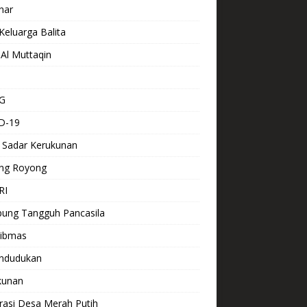
nar
Keluarga Balita
Al Muttaqin
G
D-19
 Sadar Kerukunan
ng Royong
RI
ung Tangguh Pancasila
ibmas
ndudukan
kunan
rasi Desa Merah Putih