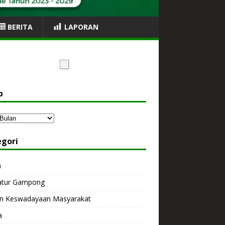
BERITA
LAPORAN
p
egori
a
atur Gampong
n Keswadayaan Masyarakat
a