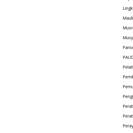
Ling
Mauli
Musr
Musy
Pans
PAUD
Pelat
Pemi
Pem
Pen
Perat
Pera
Peray