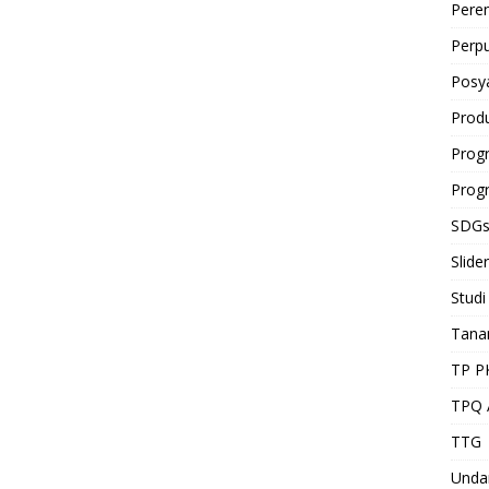
Pere
Perp
Posy
Prod
Prog
Prog
SDG
Slider
Studi
Tan
TP P
TPQ 
TTG
Unda