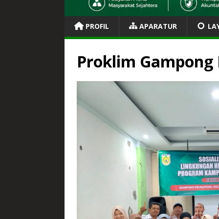
PROFIL
APARATUR
LA
Proklim Gampong