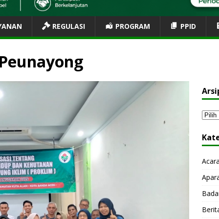
YANAN
REGULASI
PROGRAM
PPID
 Peunayong
Arsi
Kat
Acar
Apar
Bada
Berit