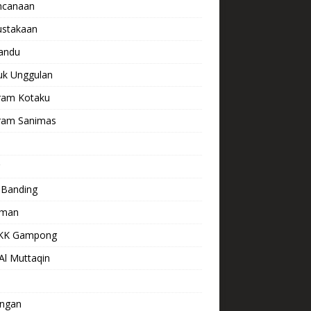
ncanaan
ustakaan
andu
uk Unggulan
ram Kotaku
ram Sanimas
s
 Banding
aman
KK Gampong
Al Muttaqin
ngan