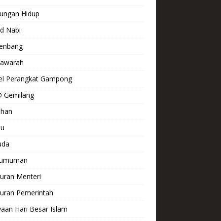
kungan Hidup
d Nabi
enbang
awarah
el Perangkat Gampong
 Gemilang
ihan
lu
uda
gumuman
uran Menteri
turan Pemerintah
aan Hari Besar Islam