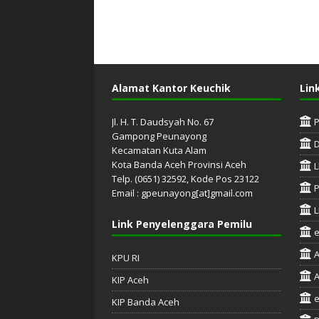
Alamat Kantor Keuchik
Lin
Jl. H. T. Daudsyah No. 67
Gampong Peunayong
Kecamatan Kuta Alam
Kota Banda Aceh Provinsi Aceh
L
Telp. (0651) 32592, Kode Pos 23122
P
Email : gpeunayong[at]gmail.com
L
Link Penyelenggara Pemilu
A
KPU RI
A
KIP Aceh
e
KIP Banda Aceh