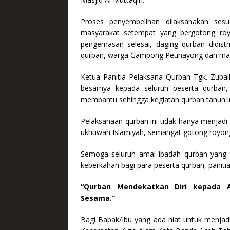
Proses penyembelihan dilaksanakan sesu
masyarakat setempat yang bergotong royo
pengemasan selesai, daging qurban didist
qurban, warga Gampong Peunayong dan mas
Ketua Panitia Pelaksana Qurban Tgk. Zubai
besarnya kepada seluruh peserta qurban, 
membantu sehingga kegiatan qurban tahun in
Pelaksanaan qurban ini tidak hanya menjadi
ukhuwah Islamiyah, semangat gotong royong,
Semoga seluruh amal ibadah qurban yang 
keberkahan bagi para peserta qurban, paniti
“Qurban Mendekatkan Diri kepada 
Sesama.”
Bagi Bapak/Ibu yang ada niat untuk menja