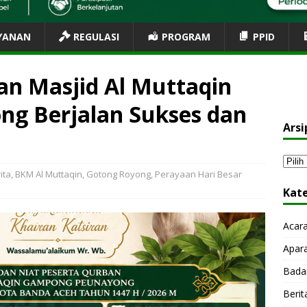
YANAN
REGULASI
PROGRAM
PPID
n Masjid Al Muttaqin
g Berjalan Sukses dan
Arsi
ita
,
BKM Al Muttaqin
,
Gotong Royong
,
Perayaan Hari Besar
Kat
Acar
Apar
Bada
Berit