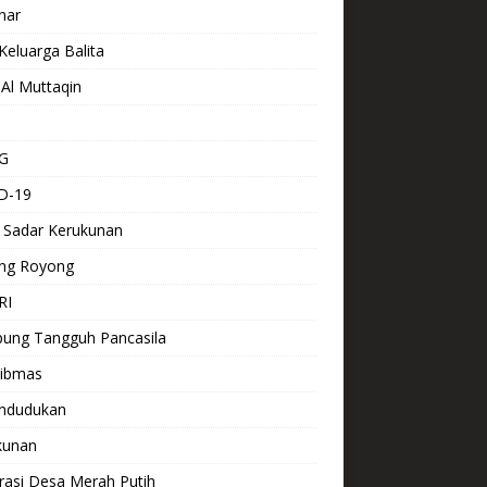
nar
Keluarga Balita
Al Muttaqin
G
D-19
 Sadar Kerukunan
ng Royong
RI
ung Tangguh Pancasila
ibmas
ndudukan
kunan
rasi Desa Merah Putih