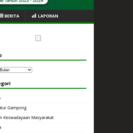
BERITA
LAPORAN
p
egori
a
atur Gampong
n Keswadayaan Masyarakat
a