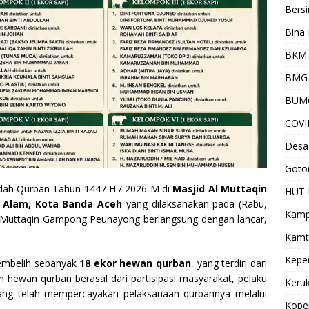
Bersi
Bina 
BKM 
BMG
BUM
COVI
Desa
Goto
badah Qurban Tahun 1447 H / 2026 M di
Masjid Al Muttaqin
HUT 
Alam, Kota Banda Aceh
yang dilaksanakan pada (Rabu,
Kamp
l Muttaqin Gampong Peunayong berlangsung dengan lancar,
Kamt
Kepe
yembelih sebanyak
18 ekor hewan qurban
, yang terdiri dari
uh hewan qurban berasal dari partisipasi masyarakat, pelaku
Keru
ang telah mempercayakan pelaksanaan qurbannya melalui
Kope