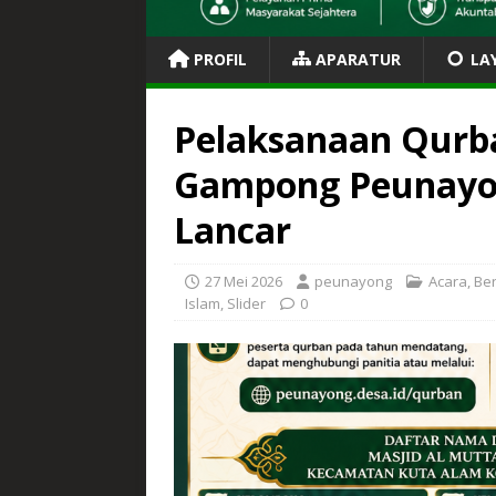
PROFIL
APARATUR
LA
Pelaksanaan Qurba
Gampong Peunayon
Lancar
27 Mei 2026
peunayong
Acara
,
Ber
Islam
,
Slider
0