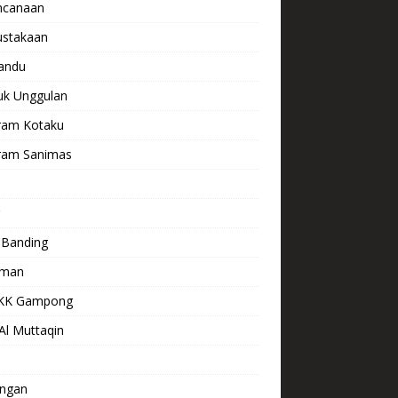
ncanaan
ustakaan
andu
uk Unggulan
ram Kotaku
ram Sanimas
s
 Banding
aman
KK Gampong
Al Muttaqin
ngan