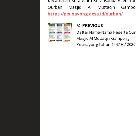
Kecamatan Kuta Alam Kota Banda Aceh Tahu
Qurban Masjid Al Muttaqin Gampon
https://peunayong.desa.id/qurban/
PREVIOUS
Daftar Nama-Nama Peserta Qu
Masjid Al Muttaqin Gampong
Peunayong Tahun 1447 H / 2026