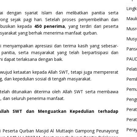
Ling
ai dengan syariat Islam dan melibatkan panitia serta
Mauli
ng sejak pagi hari. Setelah proses penyembelihan dan
ribusikan kepada
450 penerima
, yang terdiri dari peserta
Musr
yarakat yang berhak menerima manfaat qurban.
Musy
li menyampaikan apresiasi dan terima kasih yang sebesar-
Pans
panitia, serta masyarakat yang telah berpartisipasi dan
PAUD
i dapat terlaksana dengan baik.
Pelat
 wujud ketaatan kepada Allah SWT, tetapi juga mempererat
 dan kepedulian sosial di tengah masyarakat.
Pemi
Pem
telah ditunaikan diterima oleh Allah SWT serta membawa
a, dan seluruh penerima manfaat.
Pen
Perat
Allah SWT dan Menguatkan Kepedulian terhadap
Pera
Peray
di Peserta Qurban Masjid Al Muttaqin Gampong Peunayong