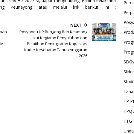
n 1448 H / 2027 M, dapat menghubungi Panitia Pelaksana
Pere
g Peunayong atau melalui link berikut ini :
Perp
Posy
NEXT
rban
Posyandu ILP Bungong Ban Keumang
Prod
Ikut Kegiatan Penyuluhan dan
Prog
 M
Pelatihan Peningkatan Kapasitas
Kader Kesehatan Tahun Anggaran
Prog
2026
SDG
Slider
Studi
Tan
TP P
TPQ 
TTG
Unda