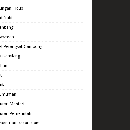
kungan Hidup
d Nabi
enbang
awarah
el Perangkat Gampong
 Gemilang
ihan
lu
uda
gumuman
uran Menteri
turan Pemerintah
aan Hari Besar Islam