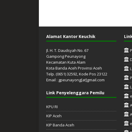
Alamat Kantor Keuchik
Lin
Jl. H. T. Daudsyah No. 67
Gampong Peunayong
Kecamatan Kuta Alam
Kota Banda Aceh Provinsi Aceh
L
Telp. (0651) 32592, Kode Pos 23122
P
Email : gpeunayong[at]gmail.com
L
Link Penyelenggara Pemilu
A
KPU RI
A
KIP Aceh
e
KIP Banda Aceh